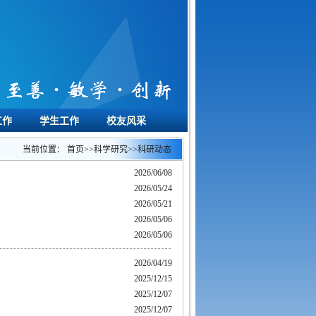
工作
学生工作
校友风采
当前位置：
首页
>>
科学研究
>>
科研动态
2026/06/08
2026/05/24
2026/05/21
2026/05/06
2026/05/06
2026/04/19
2025/12/15
2025/12/07
2025/12/07