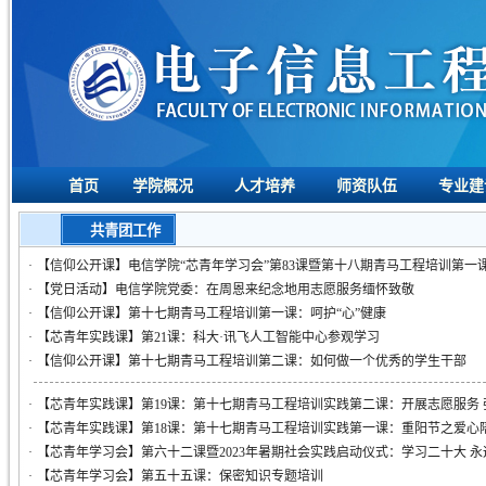
首页
学院概况
人才培养
师资队伍
专业建
共青团工作
·
【信仰公开课】电信学院“芯青年学习会”第83课暨第十八期青马工程培训第
·
【党日活动】电信学院党委：在周恩来纪念地用志愿服务缅怀致敬
·
【信仰公开课】第十七期青马工程培训第一课：呵护“心”健康
·
【芯青年实践课】第21课：科大·讯飞人工智能中心参观学习
·
【信仰公开课】第十七期青马工程培训第二课：如何做一个优秀的学生干部
·
【芯青年实践课】第19课：第十七期青马工程培训实践第二课：开展志愿服务 
·
【芯青年实践课】第18课：第十七期青马工程培训实践第一课：重阳节之爱心
·
【芯青年学习会】第六十二课暨2023年暑期社会实践启动仪式：学习二十大 永
·
【芯青年学习会】第五十五课：保密知识专题培训