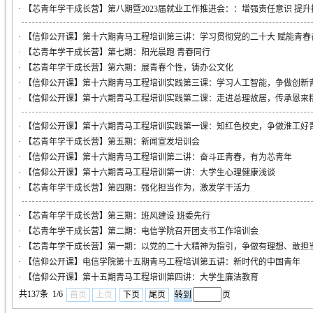
·
【芯青年学干成长营】第八期暨2023届就业工作推进会：：增强责任意识 提
·
【信仰公开课】第十六期青马工程培训第三讲：学习贯彻党的二十大 赋能青春
·
【芯青年学干成长营】第七期：阳光晨跑 青春同行
·
【芯青年学干成长营】第六期：展青春个性，铸办公文化
·
【信仰公开课】第十六期青马工程培训实践第三课：学习人工智能，争做创新
·
【信仰公开课】第十六期青马工程培训实践第二课：走进总理故居，传承恩来
·
【信仰公开课】第十六期青马工程培训实践第一课：知红色校史，争做淮工好
·
【芯青年学干成长营】第五期：新闻宣发培训会
·
【信仰公开课】第十六期青马工程培训第二讲：奋斗正青春，有为芯青年
·
【信仰公开课】第十六期青马工程培训第一讲：大学生心理健康浅谈
·
【芯青年学干成长营】第四期：强化担当作为，激发学干活力
·
【芯青年学干成长营】第三期：班风建设 班委先行
·
【芯青年学干成长营】第二期：电信学院召开团支书工作培训会
·
【芯青年学干成长营】第一期：以党的二十大精神为指引，争做有理想、敢担
·
【信仰公开课】电信学院第十五期青马工程培训第五讲：新时代的中国青年
·
【信仰公开课】第十五期青马工程培训第四讲：大学生廉洁教育
共137条 1/6
首页
上页
下页
尾页
页