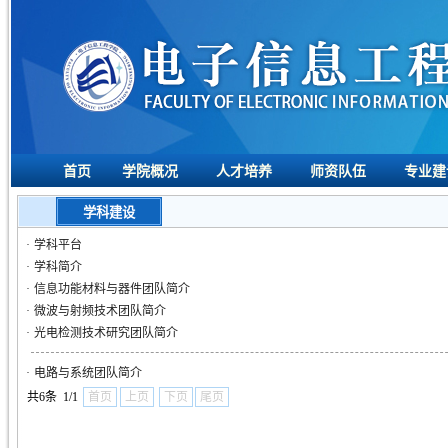
首页
学院概况
人才培养
师资队伍
专业建
学科建设
·
学科平台
·
学科简介
·
信息功能材料与器件团队简介
·
微波与射频技术团队简介
·
光电检测技术研究团队简介
·
电路与系统团队简介
共6条 1/1
首页
上页
下页
尾页