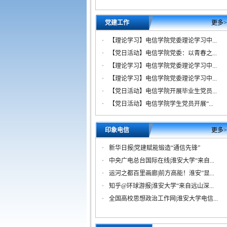
·
【公示】电信学院2026年上半年拟发...
·
【公告】关于开通电子信息工程学院...
党建工作
更多>
·
【理论学习】电信学院党委理论学习中...
·
【党日活动】电信学院党委：以青春之...
·
【理论学习】电信学院党委理论学习中...
·
【理论学习】电信学院党委理论学习中...
·
【党日活动】电信学院开展毕业生党员...
·
【党日活动】电信学院学生党员开展“...
印象电信
更多>
·
新华日报|党建赋能锻造“通信先锋”
·
中央广电总台国际在线|淮安大学“来自...
·
运河之都百里画廊|前方高能！淮安”显...
·
知乎@环球游报|淮安大学“来自远山深...
·
全国高校思想政治工作网|淮安大学电信...
十一届淮阴工学...
淮安市周恩来班（...
江苏省五四红旗团...
淮安市五四红旗团.