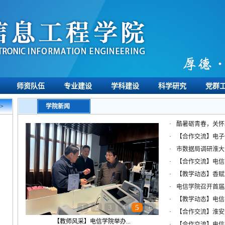
师资队伍
专业建设
学科建设
科学研究
党群
>
学院新闻
·
酷暑砺青春，关怀助
·
【合作交流】电子信
·
市数据局调研淮大：
·
【合作交流】电信学
·
【教学动态】香赋能
·
电信学院召开首届鹏
·
【教学动态】电信学
1
2
3
4
5
6
·
【合作交流】淮安大
【教师风采】电信学院举办...
·
【合作交流】电信学