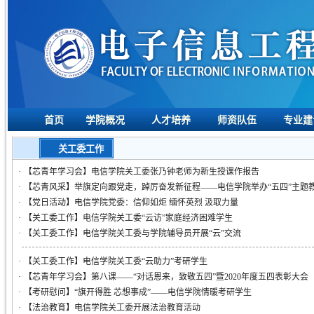
首页
学院概况
人才培养
师资队伍
专业建
关工委工作
·
【芯青年学习会】电信学院关工委张乃钟老师为新生授课作报告
·
【芯青风采】举旗定向跟党走，踔厉奋发新征程——电信学院举办“五四”主题
·
【党日活动】电信学院党委：信仰如炬 缅怀英烈 汲取力量
·
【关工委工作】电信学院关工委“云访”家庭经济困难学生
·
【关工委工作】电信学院关工委与学院辅导员开展“云”交流
·
【关工委工作】电信学院关工委“云助力”考研学生
·
【芯青年学习会】第八课——“对话恩来，致敬五四”暨2020年度五四表彰大会
·
【考研慰问】“旗开得胜 芯想事成”——电信学院情暖考研学生
·
【法治教育】电信学院关工委开展法治教育活动