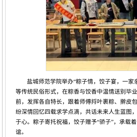
盐城师范学院举办“粽子情，饺子宴，一家亲
等传统民俗形式，在粽香与饺香中温情送别毕
前，发挥各自特长，跟着师傅捋叶裹粽、擀皮
纷深情回忆四载求学点滴，共话未来人生蓝图
于心。粽子寄托祝福，饺子赠予“骄子”，承载
谊。