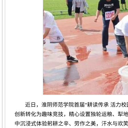
近日，淮阴师范学院首届“耕读传承 活力
创新转化为趣味竞技，精心设置独轮运粮、犁
中沉浸式体验躬耕之辛、劳作之美，汗水与欢