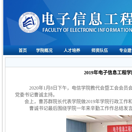
首页
学院概况
人才培养
师资队伍
专业建
2019年电子信息工
2020
年
1
月
8
日下午，电信学院教代会暨工会会员
党委书记曹诚主持。
会上，曹苏群院长代表学院做
2019
年学院行政工作
曹诚书记最后围绕学院一年来辛勤工作作总结发